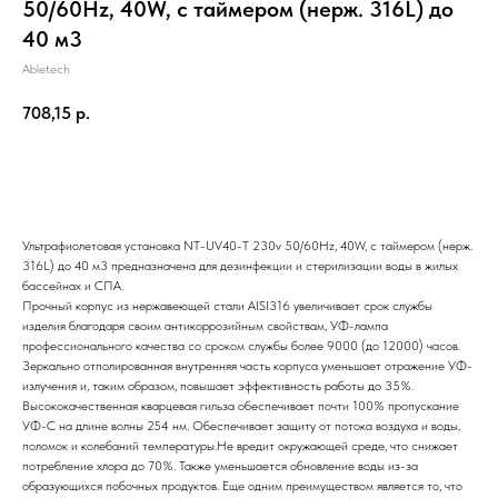
50/60Hz, 40W, c таймером (нерж. 316L) до
40 м3
Abletech
708,15
р.
Отправить заявку
Ультрафиолетовая установка NT-UV40-T 230v 50/60Hz, 40W, с таймером (нерж.
316L) до 40 м3 предназначена для дезинфекции и стерилизации воды в жилых
бассейнах и СПА.
Прочный корпус из нержавеющей стали AISI316 увеличивает срок службы
изделия благодаря своим антикоррозийным свойствам, УФ-лампа
профессионального качества со сроком службы более 9000 (до 12000) часов.
Зеркально отполированная внутренняя часть корпуса уменьшает отражение УФ-
излучения и, таким образом, повышает эффективность работы до 35%.
Высококачественная кварцевая гильза обеспечивает почти 100% пропускание
УФ-С на длине волны 254 нм. Обеспечивает защиту от потока воздуха и воды,
поломок и колебаний температуры.Не вредит окружающей среде, что снижает
потребление хлора до 70%. Также уменьшается обновление воды из-за
образующихся побочных продуктов. Еще одним преимуществом является то, что