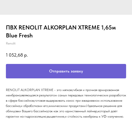
ПВХ RENOLIT ALKORPLAN XTREME 1,65м
Blue Fresh
Renolit
1 052,68
р.
Отправить заявку
RENOLIT ALKORPLAN XTREME - это мягкая,гибкая и прочная армированная
мембрана,являющаяся результатом самых передовых технологических разработок
в сфере бассейнов,готовая выдерживать износ при ежедневном использование
бассейна,и обработками его,химическими продуктами.Идеальное решение для
облицовки Вашего бассейна,так как это идинственный лайнер,который даёт
гарантии на гидроизоляцию,выцветиние,и стойкость мембраны к УФ-излучению.