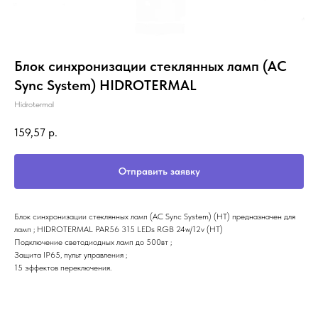
Блок синхронизации стеклянных ламп (AC
Sync System) HIDROTERMAL
Hidrotermal
159,57
р.
Отправить заявку
Блок синхронизации стеклянных ламп (AC Sync System) (HT) предназначен для
ламп ; HIDROTERMAL PAR56 315 LEDs RGB 24w/12v (НТ)
Подключение светодиодных ламп до 500вт ;
Защита IP65, пульт управления ;
15 эффектов переключения.