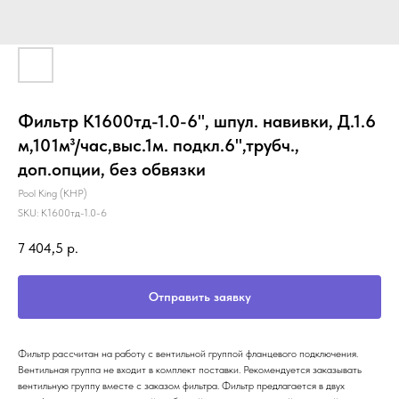
Фильтр K1600тд-1.0-6", шпул. навивки, Д.1.6
м,101м³/час,выс.1м. подкл.6",трубч.,
доп.опции, без обвязки
Pool King (КНР)
SKU:
K1600тд-1.0-6
7 404,5
р.
Отправить заявку
Фильтр рассчитан на работу с вентильной группой фланцевого подключения.
Вентильная группа не входит в комплект поставки. Рекомендуется заказывать
вентильную группу вместе с заказом фильтра. Фильтр предлагается в двух