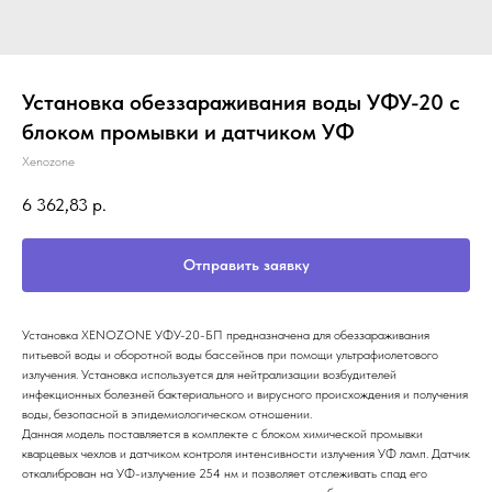
Установка обеззараживания воды УФУ-20 с
блоком промывки и датчиком УФ
Xenozone
6 362,83
р.
Отправить заявку
Установка XENOZONE УФУ-20-БП предназначена для обеззараживания
питьевой воды и оборотной воды бассейнов при помощи ультрафиолетового
излучения. Установка используется для нейтрализации возбудителей
инфекционных болезней бактериального и вирусного происхождения и получения
воды, безопасной в эпидемиологическом отношении.
Данная модель поставляется в комплекте с блоком химической промывки
кварцевых чехлов и датчиком контроля интенсивности излучения УФ ламп. Датчик
откалиброван на УФ-излучение 254 нм и позволяет отслеживать спад его