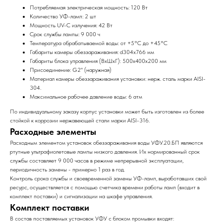
Потребляемая электрическая мощность: 120 Вт
Количество УФ-ламп: 2 шт
Мощность UV-C излучения: 42 Вт
Срок службы лампы: 9 000 ч
Температура обрабатываемой воды: от +5°C до +45°C
Габариты камеры обеззараживания: d304х766 мм
Габариты блока управления (ВхШхГ): 500х400х200 мм
Присоединение: G2'' (наружная)
Материал камеры обеззараживания установки: нерж. сталь марки AISI-
304.
Максимальное рабочее давление воды: 6 атм
По индивидуальному заказу корпус установки может быть изготовлен из более
стойкой к коррозии нержавеющей стали марки AISI-316.
Расходные элементы
Расходным элементом установок обеззараживания воды УФУ.20.БП являются
ртутные ультрафиолетовые лампы низкого давления. Их нормированный срок
службы составляет 9 000 часов в режиме непрерывной эксплуатации,
периодичность замены - примерно 1 раз в год.
Контроль срока службы и своевременной замены УФ-ламп, выработавших свой
ресурс, осуществляется с помощью счетчика времени работы ламп (входит в
комплект поставки) и сигнализации на шкафе управления.
Комплект поставки
В состав поставляемых установок УФУ с блоком промывки входят: