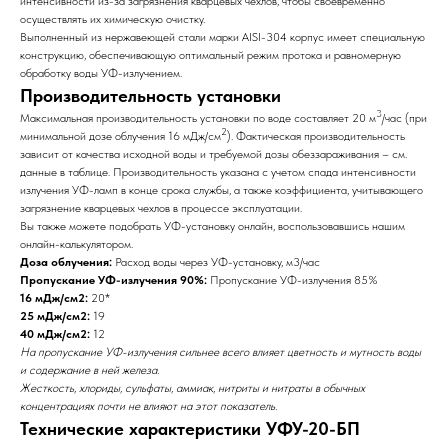
интенсивности из-за загрязнения кварцевых чехлов, чтобы своевременно
осуществлять их химическую очистку.
Выполненный из нержавеющей стали марки AISI-304 корпус имеет специальную
конструкцию, обеспечивающую оптимальный режим протока и равномерную
обработку воды УФ-излучением.
Производительность установки
3
Максимальная производительность установки по воде составляет 20 м
/час (при
2
минимальной дозе облучения 16 мДж/см
). Фактическая производительность
зависит от качества исходной воды и требуемой дозы обеззараживания – см.
данные в таблице. Производительность указана с учетом спада интенсивности
излучения УФ-ламп в конце срока службы, а также коэффициента, учитывающего
загрязнение кварцевых чехлов в процессе эксплуатации.
Вы также можете подобрать УФ-установку онлайн, воспользовавшись нашим
онлайн-калькулятором.
Доза облучения:
Расход воды через УФ-установку, м3/час
Пропускание УФ-излучения 90%:
Пропускание УФ-излучения 85%
16 мДж/см2:
20*
25 мДж/см2:
19
40 мДж/см2:
12
На пропускание УФ-излучения сильнее всего влияет цветность и мутность воды
и содержа­ние в ней железа.
Жесткость, хлориды, сульфаты, аммиак, нитриты и нитраты в обычных
концентрациях почти не влияют на этот показатель.
Технические характеристики УФУ-20-БП