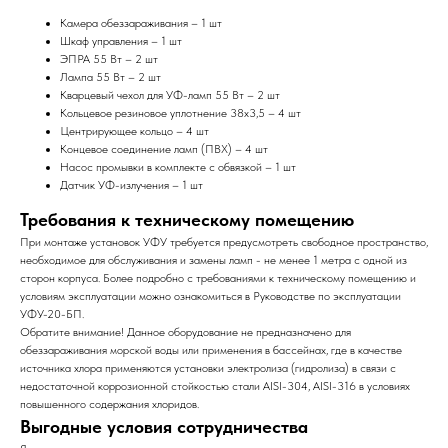
Камера обеззараживания – 1 шт
Шкаф управления – 1 шт
ЭПРА 55 Вт – 2 шт
Лампа 55 Вт – 2 шт
Кварцевый чехол для УФ-ламп 55 Вт – 2 шт
Кольцевое резиновое уплотнение 38х3,5 – 4 шт
Центрирующее кольцо – 4 шт
Концевое соединение ламп (ПВХ) – 4 шт
Насос промывки в комплекте с обвязкой – 1 шт
Датчик УФ-излучения – 1 шт
Требования к техническому помещению
При монтаже установок УФУ требуется предусмотреть свободное пространство,
необходимое для обслуживания и замены ламп - не менее 1 метра с одной из
сторон корпуса. Более подробно с требованиями к техническому помещению и
условиям эксплуатации можно ознакомиться в Руководстве по эксплуатации
УФУ-20-БП.
Обратите внимание! Данное оборудование не предназначено для
обеззараживания морской воды или применения в бассейнах, где в качестве
источника хлора применяются установки электролиза (гидролиза) в связи с
недостаточной коррозионной стойкостью стали AISI-304, AISI-316 в условиях
повышенного содержания хлоридов.
Выгодные условия сотрудничества