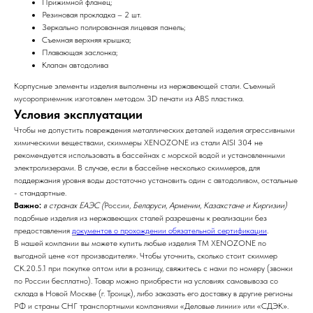
Прижимной фланец;
Резиновая прокладка – 2 шт.
Зеркально полированная лицевая панель;
Съемная верхняя крышка;
Плавающая заслонка;
Клапан автодолива
Корпусные элементы изделия выполнены из нержавеющей стали. Съемный
мусороприемник изготовлен методом 3D печати из ABS пластика.
Условия эксплуатации
Чтобы не допустить повреждения металлических деталей изделия агрессивными
химическими веществами, скиммеры XENOZONE из стали AISI 304 не
рекомендуется использовать в бассейнах с морской водой и установленными
электролизерами. В случае, если в бассейне несколько скиммеров, для
поддержания уровня воды достаточно установить один с автодоливом, остальные
- стандартные.
Важно:
в с
транах ЕАЭС (
России
, Беларуси, Армении, Казахстане и Киргизии)
подобные изделия из нержавеющих сталей разрешены к реализации без
предоставления
документов о прохождении обязательной сертификации
.
В нашей компании вы можете купить любые изделия ТМ XENOZONE по
выгодной цене «от производителя». Чтобы уточнить, сколько стоит скиммер
СК.20.5.1 при покупке оптом или в розницу, свяжитесь с нами по номеру
(звонки
по России бесплатно). Товар можно приобрести на условиях самовывоза со
склада в Новой Москве (г. Троицк), либо заказать его доставку в другие регионы
РФ и страны СНГ транспортными компаниями «Деловые линии» или «СДЭК».