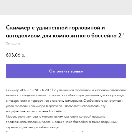
Скиммер с удлиненной горловиной и
автодоливом для композитного бассейна 2"
Xenozone
603,06
р.
Отправить заявку
Скиммер XENOZONE СК.20.5.1 с удлиненной горловиной и клапаном автодолива
является закладным элементом чаши бассейна и предназначен для забора воды
с поверхности и передачи ее в систему фильтрации. Особенность конструкции –
уклон горловины скиммера 6 градусов - позволяет использовать эту
модификацию в композитных бассейнах.
Модель укомплектована механическим клапаном, который позволяет
поддерживать заданный уровень воды в чаше бассейна, а также аварийным
переливом для отвода избытка воды.