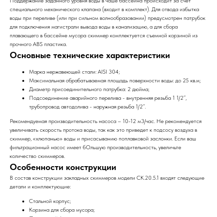
Поддержание заданного уровня воды в чаше бассейна происходит за счет
специального механического клапана (входит в комплект). Для отвода избытка
воды при переливе (или при сильном волнообразовании) предусмотрен патрубок
для подключения магистрали вывода воды в канализацию, а для сбора
плавающего в бассейне мусора скиммер комплектуется съемной корзиной из
прочного ABS пластика.
Основные технические характеристики
Марка нержавеющей стали: AISI 304;
Максимальная обрабатываемая площадь поверхности воды: до 25 кв.м;
Диаметр присоединительного патрубка: 2 дюйма;
Подсоединение аварийного перелива - внутренняя резьба 1 1/2’’,
трубопровод автодолива - наружная резьба 1/2’’.
Рекомендуемая производительность насоса – 10-12 м3/час. Не рекомендуется
увеличивать скорость протока воды, так как это приведет к подсосу воздуха в
скиммер, «хлюпанью» воды и присасыванию поплавковой заслонки. Если ваш
фильтрационный насос имеет бОльшую производительность, увеличьте
количество скиммеров.
Особенности конструкции
В состав конструкции закладных скиммеров модели СК.20.5.1 входят следующие
детали и комплектующие:
Стальной корпус;
Корзина для сбора мусора;