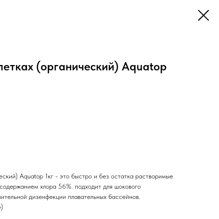
летках (органический) Aquatop
еский) Aquatop 1кг - это быстро и без остатка растворимые
 содержанием хлора 56%. подходит для шокового
нительной дизенфекции плавательных бассейнов.
)