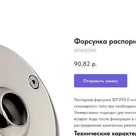
Форсунка распорн
XENOZONE
90,82
р.
Отправить заявку
Распорная форсунка ФР.090.0 исп
скиммерного типа при необходимо
Универсально подходит для плито
возврат воды после фильтрации в
распределение химических реаген
Технические характе