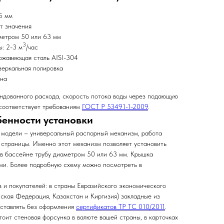
5 мм
т значения
метром 50 или 63 мм
3
: 2-3 м
/час
ржавеющая сталь AISI-304
зеркальная полировка
йна
ндованного расхода, скорость потока воды через подающую
 соответствует требованиям
ГОСТ Р 53491-1-2009
.
бенности установки
 модели – универсальный распорный механизм, работа
у страницы. Именно этот механизм позволяет установить
в бассейне трубу диаметром 50 или 63 мм. Крышка
ами. Более подробную схему можно посмотреть в
 и покупателей: в страны Евразийского экономического
йская Федерация, Казахстан и Киргизия) закладные из
ставлять без оформления
сертификатов ТР ТС 010/2011
.
стоит стеновая форсунка в валюте вашей страны, в карточках