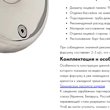
Диаметр лицевой панели: 9
Отделка бассейна: не имее
Подсоединение: труба диа
Рекомендуемый расход воды
Материал изготовления: не
Отделка лицевой стороны: 
Расположение: борт бассе
При соблюдении значений рекоме
форсунку составляет 2-3 м/с, что
Комплектация и осо
Особенность конструкции данной
которого показана на видео вниз
новую форсунку в уже имеющуюся 
крепится к закладной тремя винт
Техническом паспорте изделия
.
К сведению зарубежных партнеров
союза (Армения, Беларусь, Росси
нержавеющей стали разрешено по
Чтоб вы могли уточнить, сколько 