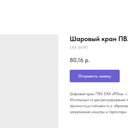
Шаровый кран ПВ
ERA (КНР)
80,16
р.
Отправить заявку
Шаровый кран ПВХ ERA d90мм. с р
Используется для регулирования 
прочность,устойчивость к образо
загрязнение изнутри и терпотери