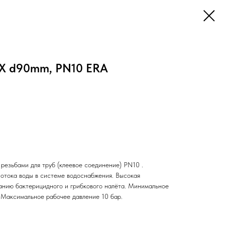
Х d90mm, PN10 ERA
езьбами для труб (клеевое соединение) PN10 .
потока воды в системе водоснабжения. Высокая
ванию бактерицидного и грибкового налёта. Минимальное
. Максимальное рабочее давление 10 бар.