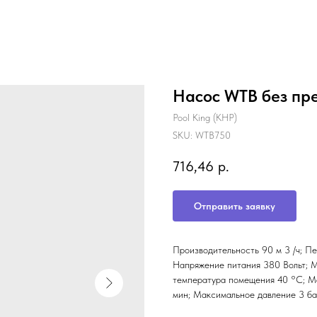
Насос WTB без пре
Pool King (КНР)
SKU:
WTB750
716,46
р.
Отправить заявку
Производительность 90 м 3 /ч; Пе
Напряжение питания 380 Вольт; 
температура помещения 40 °С; Ма
мин; Максимальное давление 3 ба