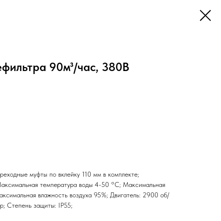
фильтра 90м³/час, 380В
реходные муфты по вклейку 110 мм в комплекте;
Максимальная температура воды 4-50 °С; Максимальная
ксимальная влажность воздуха 95%; Двигатель: 2900 об/
р; Cтепень защиты: IP55;