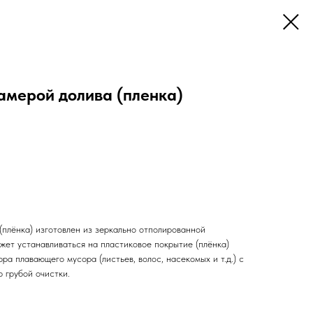
амерой долива (пленка)
(плёнка) изготовлен из зеркально отполированной
жет устанавливаться на пластиковое покрытие (плёнка)
ра плавающего мусора (листьев, волос, насекомых и т.д.) с
 грубой очистки.