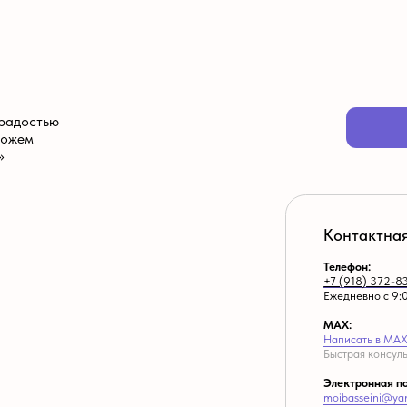
Ежедневно с 9:00 до 20:00
MAX:
Написать в MAX
Быстрая консультация и отправка 
Электронная почта:
moibasseini@yandex.ru
Для официальных запросов и доку
Адрес офиса:
г. Краснодар, ул Круговая 44к27
Прием по предварительной запис
География работы:
Краснодарский край, Крым, Росто
Главная
Каталог
Опалубка
О компании
Контакты