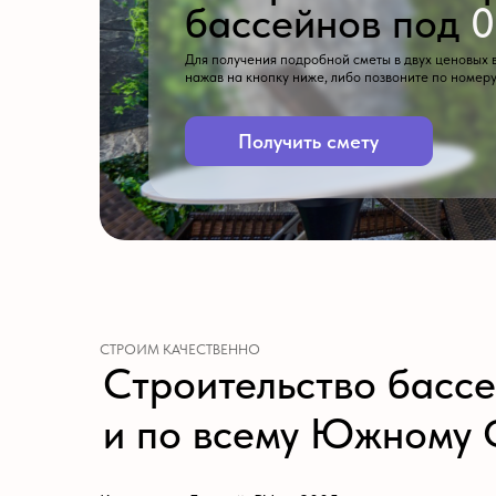
СТРОИМ КАЧЕСТВЕННО
Строительство бассейн
и по всему Южному ФО
Компания «БассейнРУ» с 2005 года специализируется на 
объектов. Мы предлагаем полный цикл услуг: от бесплатн
Наши ключевые услуги в Краснодарском крае, Крыму, Рос
Строительство бетонных бассейнов:
Возводим ск
на конструкцию — до 25 лет.
Продажа и монтаж оборудования:
Поставка и уст
автоматики управления.
Отделка ПВХ-плёнкой:
Используем долговечные мат
Сервисное обслуживание:
Комплексный уход, конс
Почему выбирают нас для заказа бассейна под ключ в Кр
19 лет опыта на рынке строительства бассейнов в