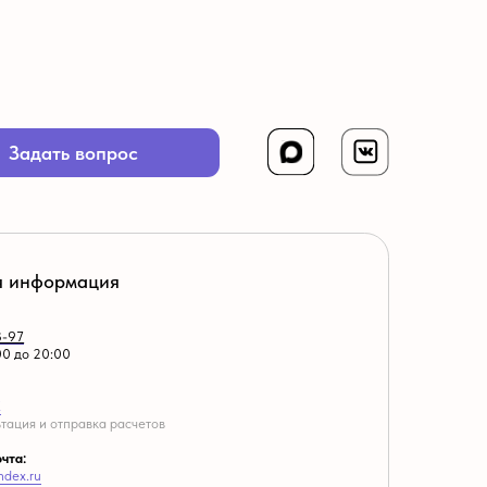
расчетов
ментов
и
вская область, Ставрополье, ЮФО