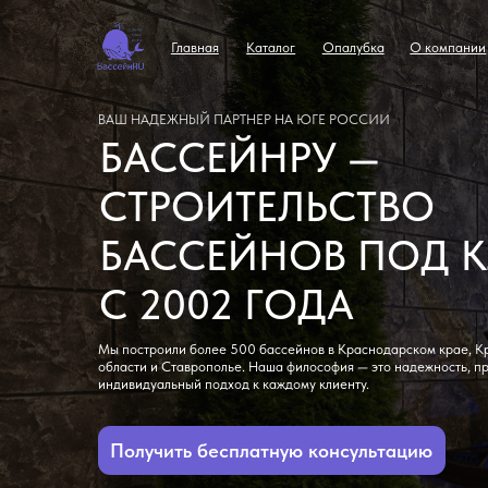
Главная
Каталог
Опалубка
О компании
Конт
Главная
Каталог
Опалубка
О компании
Конт
ВАШ НАДЕЖНЫЙ ПАРТНЕР НА ЮГЕ РОССИИ
БАССЕЙНРУ —
СТРОИТЕЛЬСТВО
БАССЕЙНОВ ПОД КЛ
С 2002 ГОДА
Мы построили более 500 бассейнов в Краснодарском крае, Крыму, Рос
области и Ставрополье. Наша философия — это надежность, прозрачнос
индивидуальный подход к каждому клиенту.
Получить бесплатную консультацию
Краснодарский край
Крым