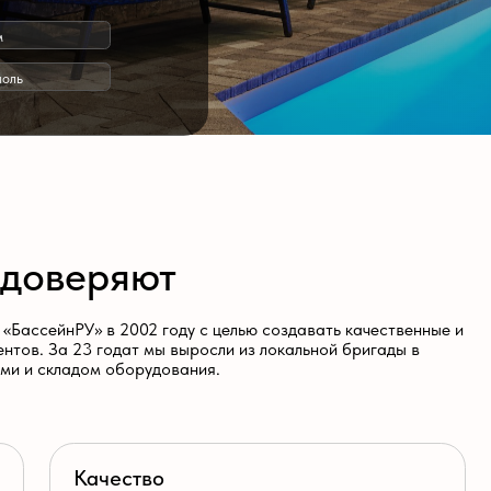
веряют
нРУ» в 2002 году с целью создавать качественные и
а 23 годат мы выросли из локальной бригады в
ладом оборудования.
Качество
Строим по ГОСТам и СНИПам с гарантией до 25 лет.
Сервис