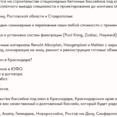
воре.
бассейна под ключ в Краснодаре, Краснодарском крае или другом горо
чественный и долговечный бассейн, который будет радовать вашу семь
 Геленджик, Новороссийск, Ростов-на-Дону, Симферополь, Севастополь
ью
Задать воп
Контактная информаци
Телефон:
+7 (918) 372-83-97