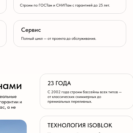
Полный цикл — от проекта до обслуживания.
ми
23 ГОДА
0% 
С 2002 года строим бассейны всех типов —
Помога
е
от классических скиммерных до
— бесп
премиальных переливных.
строите
и и
ТЕХНОЛОГИЯ ISOBLOK
25 
Используем несъёмную опалубку для
Даём м
энергоэффективных и быстровозводимых
чашу и 
чаш.
ПОЛНЫЙ ЦИКЛ УСЛУГ
СОБ
Проектирование, строительство, поставка
Оборуд
оборудования, обслуживание и ремонт.
(Zodiac