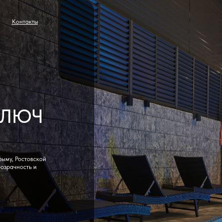
акты
акты
ЮЧ
товской
ть и