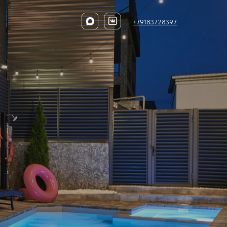
+79183728397
+79183728397