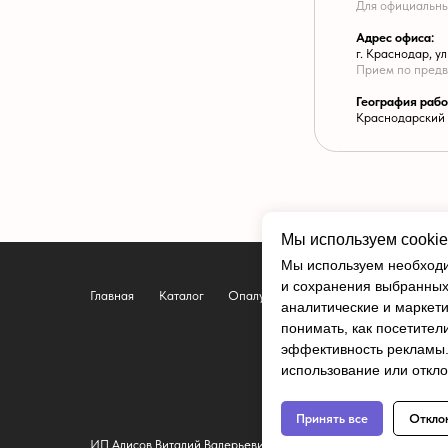
ИП Алисов Виталий Валерьевич
ИНН: 2311211178940 ОГРНИП З21237500274124
Мы используем cookie
Мы используем необходи
и сохранения выбранных 
аналитические и маркети
понимать, как посетител
эффективность рекламы. 
использование или откло
Принять все
Откло