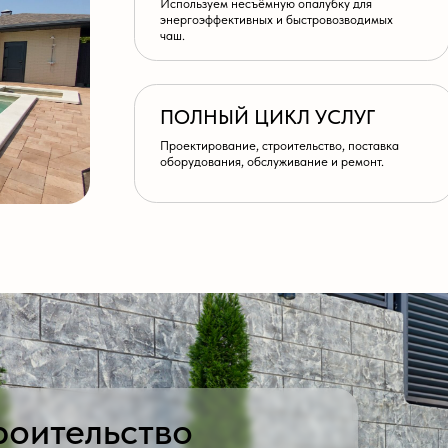
наличи
тельство
одовых!
 свяжитесь с нами
372-83-97