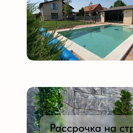
Рассрочка на строи
бассейнов под
0%
г
Для получения подробной сметы в двух ценовых вариациях
нажав на кнопку ниже, либо позвоните по номеру
+7 918 
Получить смету