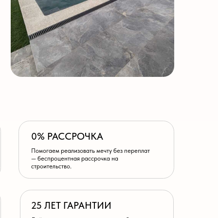
РАССРОЧКА
ем реализовать мечту без переплат
роцентная рассрочка на
льство.
ЛЕТ ГАРАНТИИ
аксимальную гарантию на бетонную
2 года на отделочные работы.
СТВЕННЫЙ СКЛАД
ование от ведущих брендов
, Hayward, Renolit) всегда в