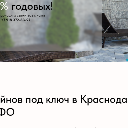
ов под ключ в Краснодаре
строительстве стационарных бетонных бассейнов под ключ для частных
ого выезда специалиста и проектирования до монтажа оборудования и
товской области и Ставрополье:
иммерные и переливные чаши любой сложности с применением несъёмн
ановка систем фильтрации (Pool Kimg, Zodiac, Hayward), подогрева, о
ериалы Renolit Alkorplan, Haogenplast и Mehlen с акриловым покрыти
ервация на зиму, ремонт и реконструкция готовых объектов.
аснодаре?
 ЮФО.